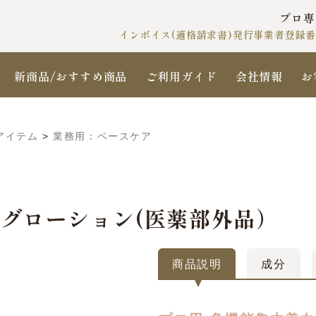
プロ専
インボイス(適格請求書)発行事業者登録番号 T
新商品/おすすめ商品
ご利用ガイド
会社情報
お
アイテム
>
業務用：ベースケア
ニングローション(医薬部外品）
商品説明
成分