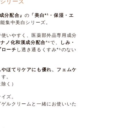
白シリーズ
成分配合』
の
「美白*¹・保湿・エ
機能集中美白シリーズ。
で使いやすく、医薬部外品専用成分
＋
ナノ化和漢成分配合
*⁴で、
しみ・
プローチ
し透き通るくすみ*⁵のない
れやほてりケアにも優れ、フェムケ
ます。
は除く）
サイズ。
グゲルクリームと一緒にお使いいた