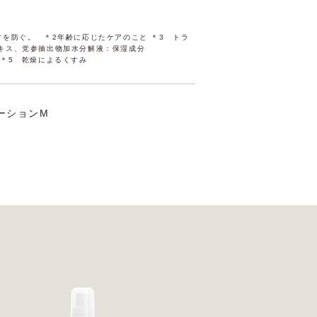
を防ぐ。 ＊2年齢に応じたケアのこと ＊3 トラ
キス、党参抽出物加水分解液：保湿成分
 ＊5 乾燥によるくすみ
ーションM