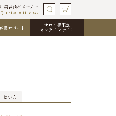
用
美容商材メーカー
6120001138037
サロン様限定
客様サポート
オンラインサイト
使い方