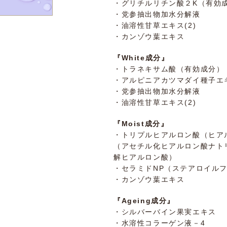
・グリチルリチン酸２K（有効
・党参抽出物加水分解液
・油溶性甘草エキス(2)
・カンゾウ葉エキス
『White成分』
・トラネキサム酸（有効成分）
・アルピニアカツマダイ種子エ
・党参抽出物加水分解液
・油溶性甘草エキス(2)
『Moist成分』
・トリプルヒアルロン酸（ヒア
（アセチル化ヒアルロン酸ナト
解ヒアルロン酸）
・セラミドNP（ステアロイル
・カンゾウ葉エキス
『Ageing成分』
・シルバーバイン果実エキス
・水溶性コラーゲン液－4