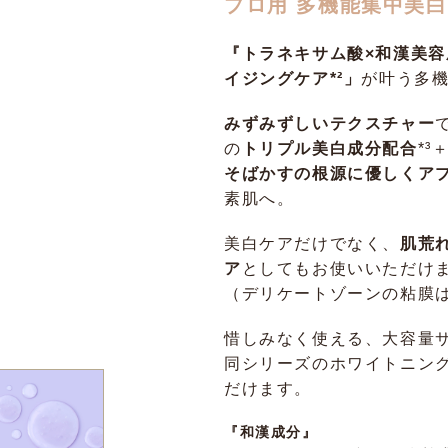
プロ用 多機能集中美
『トラネキサム酸×和漢美容
イジングケア*²」
が叶う多
みずみずしいテクスチャー
の
トリプル美白成分配合
*³
そばかすの根源に優しくア
素肌へ。
美白ケアだけでなく、
肌荒
ア
としてもお使いいただけ
（デリケートゾーンの粘膜
惜しみなく使える、大容量
同シリーズのホワイトニン
だけます。
『和漢成分』