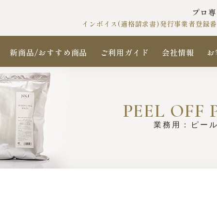
プロ専
インボイス(適格請求書)発行事業者登録番号 T
新商品/おすすめ商品
ご利用ガイド
会社情報
お
PEEL OFF
業務用：ピー