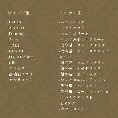
ブランド別
アイテム別
-EORA
-ハンドパック
-ANTIO
-フットパック
-Demsey
-ハンドクリーム
-Aura
-ハンド＆ボディクリーム
-JOLI
-大容量：フェイスタイプ
-8(ハチ)
-大容量：フェイス＆ネック
-HITO.／htc.
タイプ
-n5.
-個包装：フェイスタイプ
-アイラブ
-個包装：その他タイプ
-高機能マスク
-個包装：目元パック
-サプリメント
-フェイス&ハンド ミトン
-業務用：ベースケア
-業務用：ピールオフパック
-マルチケアミスト
-UVケア
-サプリメント