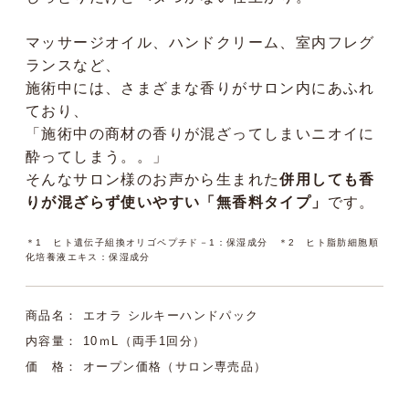
マッサージオイル、ハンドクリーム、室内フレグ
ランスなど、
施術中には、さまざまな香りがサロン内にあふれ
ており、
「施術中の商材の香りが混ざってしまいニオイに
酔ってしまう。。」
そんなサロン様のお声から生まれた
併用しても香
りが混ざらず使いやすい「無香料タイプ」
です。
＊1 ヒト遺伝子組換オリゴペプチド－1：保湿成分 ＊2 ヒト脂肪細胞順
化培養液エキス：保湿成分
商品名： エオラ シルキーハンドパック
内容量： 10ｍL（両手1回分）
価 格： オープン価格（サロン専売品）