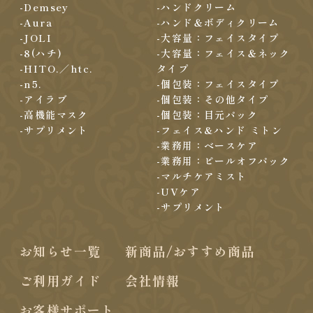
-Demsey
-ハンドクリーム
-Aura
-ハンド＆ボディクリーム
-JOLI
-大容量：フェイスタイプ
-8(ハチ)
-大容量：フェイス＆ネック
-HITO.／htc.
タイプ
-n5.
-個包装：フェイスタイプ
-アイラブ
-個包装：その他タイプ
-高機能マスク
-個包装：目元パック
-サプリメント
-フェイス&ハンド ミトン
-業務用：ベースケア
-業務用：ピールオフパック
-マルチケアミスト
-UVケア
-サプリメント
お知らせ一覧
新商品/おすすめ商品
ご利用ガイド
会社情報
お客様サポート